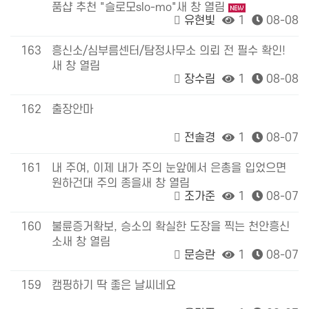
품샵 추천 "슬로모slo-mo"새 창 열림
유현빛
1
08-08
163
흥신소/심부름센터/탐정사무소 의뢰 전 필수 확인!
새 창 열림
장수림
1
08-08
162
출장안마
전솔경
1
08-07
161
내 주여, 이제 내가 주의 눈앞에서 은총을 입었으면
원하건대 주의 종을새 창 열림
조가준
1
08-07
160
불륜증거확보, 승소의 확실한 도장을 찍는 천안흥신
소새 창 열림
문승란
1
08-07
159
캠핑하기 딱 좋은 날씨네요