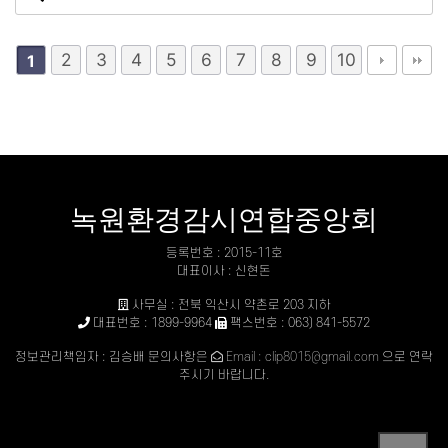
2
3
4
5
6
7
8
9
10
1
녹원환경감시연합중앙회
등록번호 : 2015-11호
대표이사 : 신현돈
사무실 : 전북 익산시 약촌로 203 지하
대표번호 : 1899-9964
팩스번호 : 063) 841-5572
정보관리책임자 : 김승배 문의사항은
Email : clip8015@gmail.com
으로 연락
주시기 바랍니다.