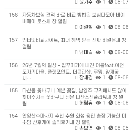
윤가주
1
08-07
158
자동차보험 견적 바로 비교 방법은 보험다모아 네이
버페이 토스새 창 열림
이결철
1
08-06
157
인터넷비교사이트, 최대 혜택 받는 진짜 비결은새 창
열림
남태슬
1
08-06
156
26년 7월의 일상 - 집꾸미기에 빠진 여름feat.이천
도자기마을, 플랫포인트, 더콘란샵, 루밍, 양재꽃
장채경
1
08-06
시…
155
다산동 꽃바구니 예쁜 꽃집, 남양주·구리에서도 많이
찾아주시는 꽃바구니 전문 다산소진플라워새 창 열
허림유
1
08-06
림
154
안양산후마사지 추천 수원 화성 용인 출장 가능한 미
소맘 산후케어 솔직후기새 창 열림
손보연
1
08-05