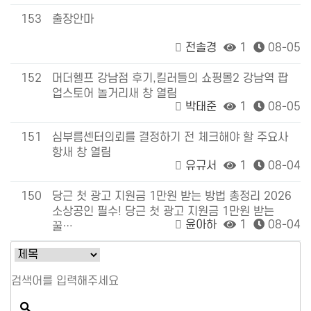
153
출장안마
전솔경
1
08-05
152
머더헬프 강남점 후기,킬러들의 쇼핑몰2 강남역 팝
업스토어 놀거리새 창 열림
박태준
1
08-05
151
심부름센터의뢰를 결정하기 전 체크해야 할 주요사
항새 창 열림
유규서
1
08-04
150
당근 첫 광고 지원금 1만원 받는 방법 총정리 2026
소상공인 필수! 당근 첫 광고 지원금 1만원 받는
윤아하
1
08-04
꿀…