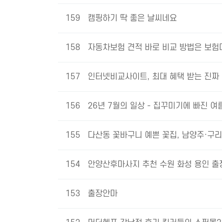
159
캠핑하기 딱 좋은 날씨네요
158
자동차보험 견적 바로 비교 방법은 보험
157
인터넷비교사이트, 최대 혜택 받는 진짜
156
26년 7월의 일상 - 집꾸미기에 빠진 여
155
다산동 꽃바구니 예쁜 꽃집, 남양주·구
154
안양산후마사지 추천 수원 화성 용인 출
153
출장안마