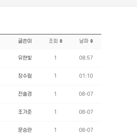
글쓴이
조회
날짜
유현빛
1
08:57
장수림
1
01:10
전솔경
1
08-07
조가준
1
08-07
문승란
1
08-07