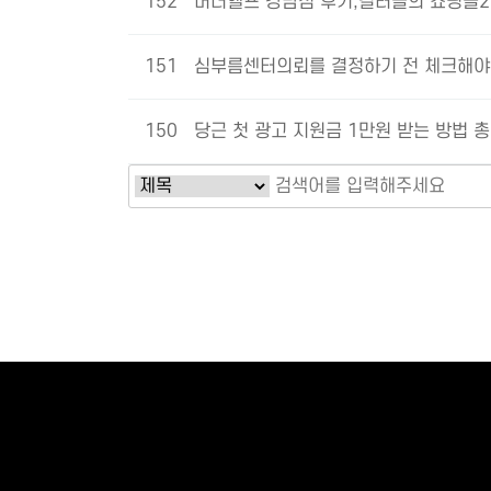
152
머더헬프 강남점 후기,킬러들의 쇼핑몰2
151
심부름센터의뢰를 결정하기 전 체크해야 
150
당근 첫 광고 지원금 1만원 받는 방법 총
다음
맨끝