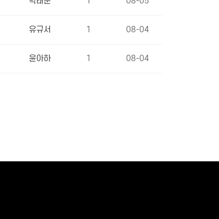
박태준
1
08-05
유규서
1
08-04
윤아하
1
08-04