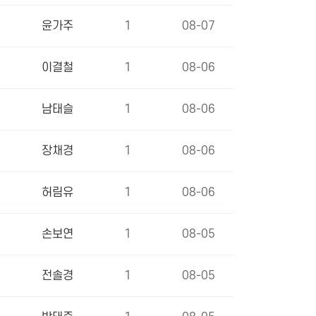
윤가주
1
08-07
이결철
1
08-06
남태슬
1
08-06
장채경
1
08-06
허림유
1
08-06
손보연
1
08-05
전솔경
1
08-05