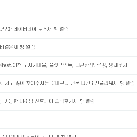
다모아 네이버페이 토스새 창 열림
 비결은새 창 열림
름feat.이천 도자기마을, 플랫포인트, 더콘란샵, 루밍, 양재꽃시…
리에서도 많이 찾아주시는 꽃바구니 전문 다산소진플라워새 창 열림
장 가능한 미소맘 산후케어 솔직후기새 창 열림