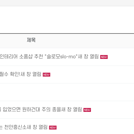
제목
인테리어 소품샵 추천 "슬로모slo-mo"새 창 열림
필수 확인!새 창 열림
을 입었으면 원하건대 주의 종을새 창 열림
는 천안흥신소새 창 열림