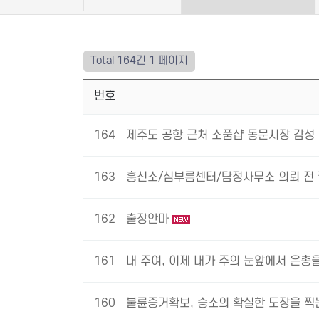
Total 164건
1 페이지
번호
164
제주도 공항 근처 소품샵 동문시장 감성 
163
흥신소/심부름센터/탐정사무소 의뢰 전 
162
출장안마
161
내 주여, 이제 내가 주의 눈앞에서 은총
160
불륜증거확보, 승소의 확실한 도장을 찍