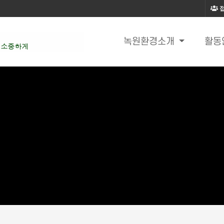
녹원환경소개
활동