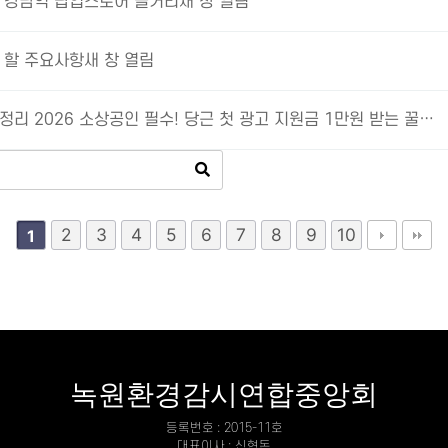
 강남역 팝업스토어 놀거리새 창 열림
할 주요사항새 창 열림
정리 2026 소상공인 필수! 당근 첫 광고 지원금 1만원 받는 꿀…
2
3
4
5
6
7
8
9
10
1
녹원환경감시연합중앙회
등록번호 : 2015-11호
대표이사 : 신현돈