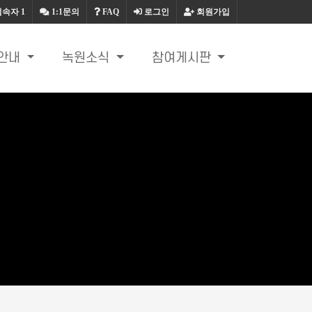
접속자
1
1:1문의
FAQ
로그인
회원가입
안내
녹원소식
참여게시판