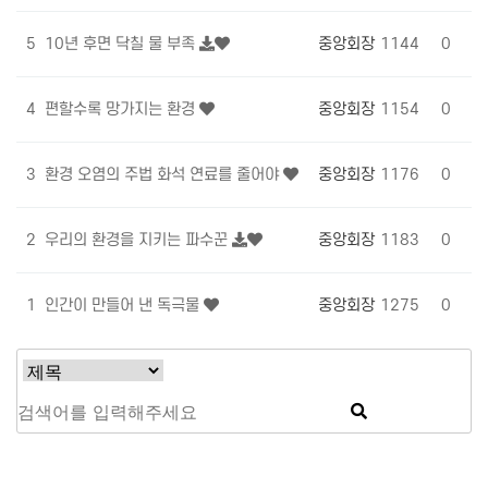
5
10년 후면 닥칠 물 부족
중앙회장
1144
0
0
4
편할수록 망가지는 환경
중앙회장
1154
0
0
3
환경 오염의 주법 화석 연료를 줄어야
중앙회장
1176
0
0
2
우리의 환경을 지키는 파수꾼
중앙회장
1183
0
0
1
인간이 만들어 낸 독극물
중앙회장
1275
0
0