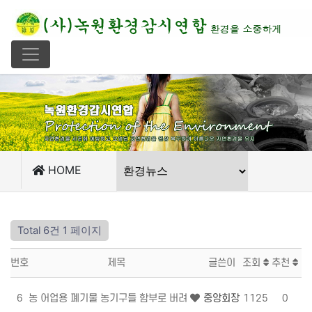
HOME
Total 6건
1 페이지
번호
제목
글쓴이
조회
추천
6
농 어업용 폐기물 농기구들 함부로 버려
중앙회장
1125
0
0