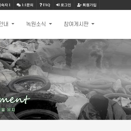
접속자
1
1:1문의
FAQ
로그인
회원가입
안내
녹원소식
참여게시판