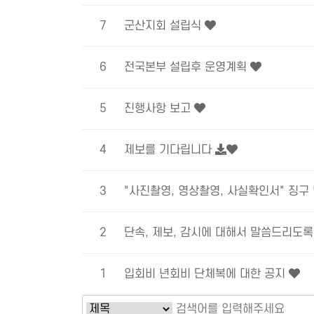
7
군산지회 설립식
6
전국본부 설립후 운영계획
5
진행사항 보고
4
제보를 기다립니다
3
"사진촬영, 영상촬영, 사실확인서" 징구
2
단속, 제보, 감시에 대해서 말씀드리도
1
입회비 년회비 단체복에 대한 공지