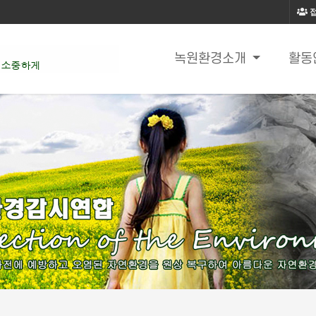
녹원환경소개
활동