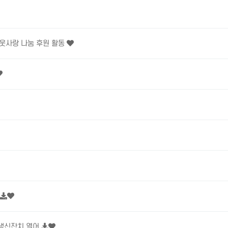
이웃사랑 나눔 후원 활동
생신잔치 열어