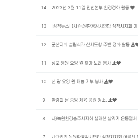
14
2023년 3월 11일 인천본부 환경정화 활동
13
[삼척뉴스] (사)녹원환경감시연합 삼척시지회 
12
군산지회 설립식과 신시도항 주변 정화 활동
11
성모 병원 요양 원 찾아 노래 봉사
10
신 광 요양 원 재능 기부 봉사
9
환경의 날 중앙 체육 공원 청소.
8
사)녹원환경충주시지회 실개천 살리기 운동펼쳐
7
사단법인 녹원환경감시연합 삼척지지회 어르신 