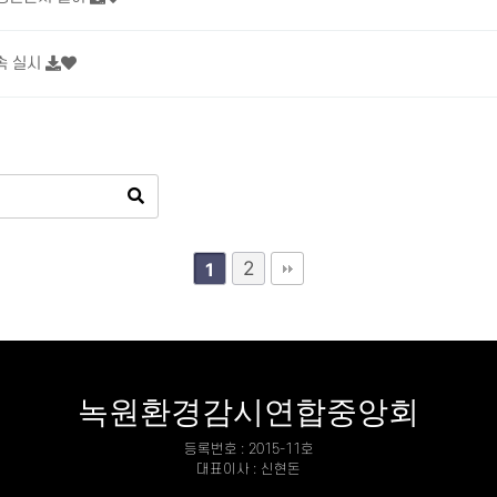
속 실시
2
1
녹원환경감시연합중앙회
등록번호 : 2015-11호
대표이사 : 신현돈