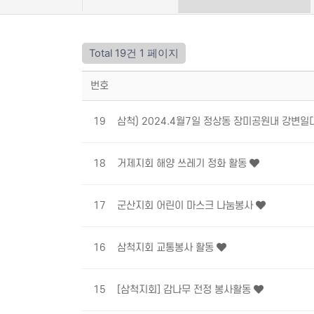
Total 19건
1 페이지
번호
19
삼척) 2024.4월7일 정상동 장미공원내 강변일
18
거제지회 해양 쓰레기 정화 활동
17
군산지회 어린이 마스크 나눔봉사
16
삼척지회 교통봉사 활동
15
[삼척지회] 감나무 전정 봉사활동