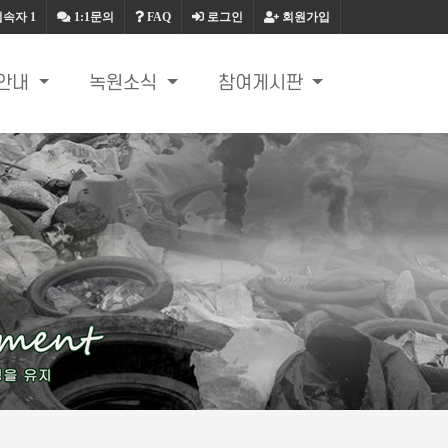
접속자
1
1:1문의
FAQ
로그인
회원가입
안내
녹원소식
참여게시판