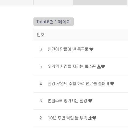
Total 6건
1 페이지
번호
6
인간이 만들어 낸 독극물
5
우리의 환경을 지키는 파수꾼
4
환경 오염의 주법 화석 연료를 줄어야
3
편할수록 망가지는 환경
2
10년 후면 닥칠 물 부족