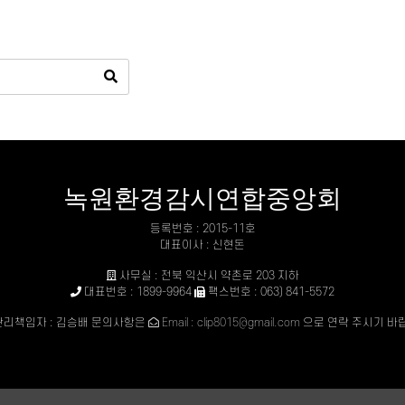
녹원환경감시연합중앙회
등록번호 : 2015-11호
대표이사 : 신현돈
사무실 : 전북 익산시 약촌로 203 지하
대표번호 : 1899-9964
팩스번호 : 063) 841-5572
리책임자 : 김승배 문의사항은
Email : clip8015@gmail.com
으로 연락 주시기 바