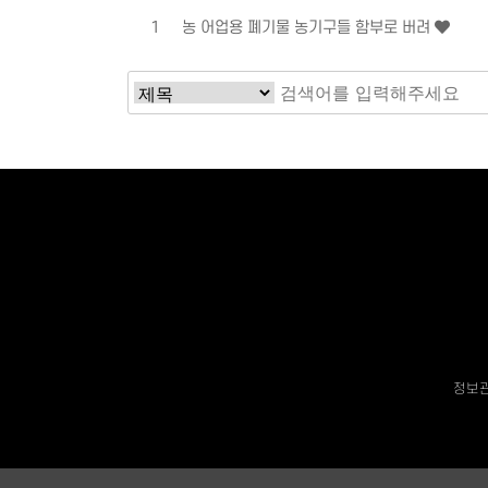
1
농 어업용 폐기물 농기구들 함부로 버려
정보관