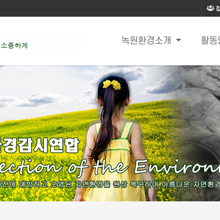
녹원환경소개
활동