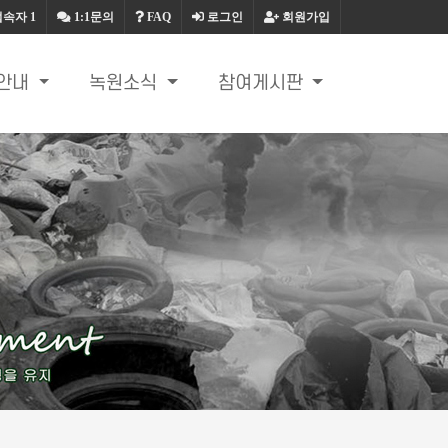
접속자
1
1:1문의
FAQ
로그인
회원가입
안내
녹원소식
참여게시판