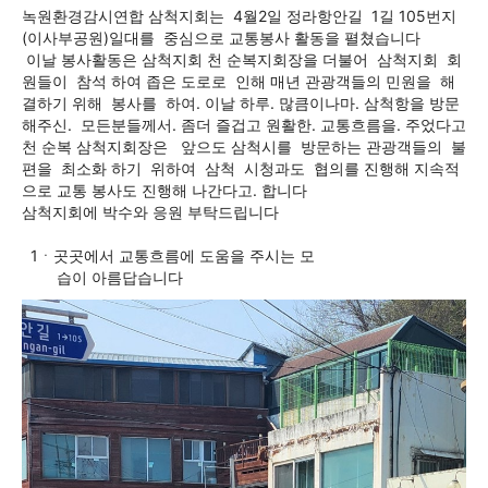
녹원환경감시연합 삼척지회는  4월2일 정라항안길  1길 105번지
(이사부공원)일대를  중심으로 교통봉사 활동을 펼쳤습니다
 이날 봉사활동은 삼척지회 천 순복지회장을 더불어  삼척지회  회
원들이  참석 하여 좁은 도로로  인해 매년 관광객들의 민원을  해
결하기 위해  봉사를  하여. 이날 하루. 많큼이나마. 삼척항을 방문
해주신.  모든분들께서. 좀더 즐겁고 원활한. 교통흐름을. 주었다고 
천 순복 삼척지회장은   앞으도 삼척시를  방문하는 관광객들의  불
편을  최소화 하기  위하여  삼척  시청과도  협의를 진행해 지속적
으로 교통 봉사도 진행해 나간다고. 합니다
삼척지회에 박수와 응원 부탁드립니다
  1ㆍ곳곳에서 교통흐름에 도움을 주시는 모
        습이 아름답습니다