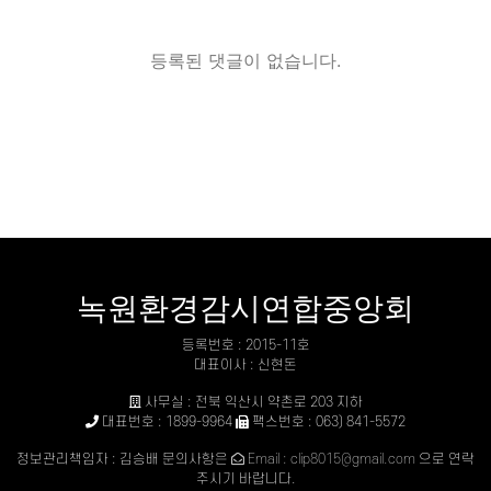
등록된 댓글이 없습니다.
녹원환경감시연합중앙회
등록번호 : 2015-11호
대표이사 : 신현돈
사무실 : 전북 익산시 약촌로 203 지하
대표번호 : 1899-9964
팩스번호 : 063) 841-5572
정보관리책임자 : 김승배 문의사항은
Email : clip8015@gmail.com
으로 연락
주시기 바랍니다.